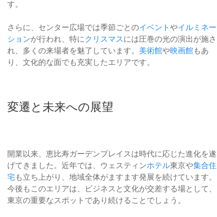
す。
さらに、センター広場では季節ごとの
イベント
や
イルミネー
ション
が行われ、特に
クリスマス
には圧巻の光の演出が施さ
れ、多くの来場者を魅了しています。
美術館
や
映画館
もあ
り、文化的な面でも充実したエリアです。
変遷と未来への展望
開業以来、恵比寿ガーデンプレイスは時代に応じた進化を遂
げてきました。近年では、ウェスティン
ホテル
東京や
集合住
宅
も立ち上がり、地域全体がますます発展を続けています。
今後もこのエリアは、ビジネスと文化が交差する場として、
東京の重要なスポットであり続けることでしょう。