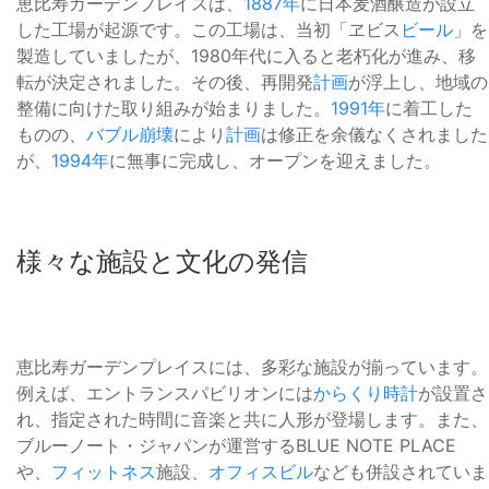
恵比寿ガーデンプレイスは、
1887年
に日本麦酒醸造が設立
した工場が起源です。この工場は、当初「ヱビス
ビール
」を
製造していましたが、1980年代に入ると老朽化が進み、移
転が決定されました。その後、再開発
計画
が浮上し、地域の
整備に向けた取り組みが始まりました。
1991年
に着工した
ものの、
バブル崩壊
により
計画
は修正を余儀なくされました
が、
1994年
に無事に完成し、オープンを迎えました。
様々な施設と文化の発信
恵比寿ガーデンプレイスには、多彩な施設が揃っています。
例えば、エントランスパビリオンには
からくり時計
が設置さ
れ、指定された時間に音楽と共に人形が登場します。また、
ブルーノート・ジャパンが運営するBLUE NOTE PLACE
や、
フィットネス
施設、
オフィスビル
なども併設されていま