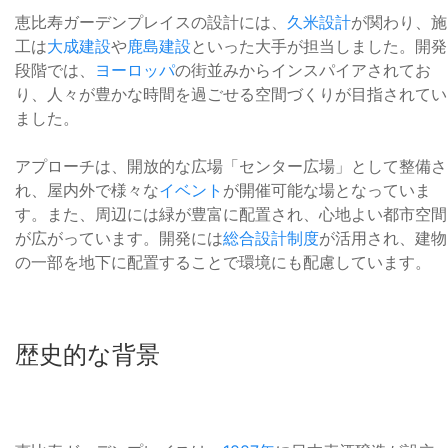
恵比寿ガーデンプレイスの設計には、
久米設計
が関わり、施
工は
大成建設
や
鹿島建設
といった大手が担当しました。開発
段階では、
ヨーロッパ
の街並みからインスパイアされてお
り、人々が豊かな時間を過ごせる空間づくりが目指されてい
ました。
アプローチは、開放的な広場「センター広場」として整備さ
れ、屋内外で様々な
イベント
が開催可能な場となっていま
す。また、周辺には緑が豊富に配置され、心地よい都市空間
が広がっています。開発には
総合設計制度
が活用され、建物
の一部を地下に配置することで環境にも配慮しています。
歴史的な背景