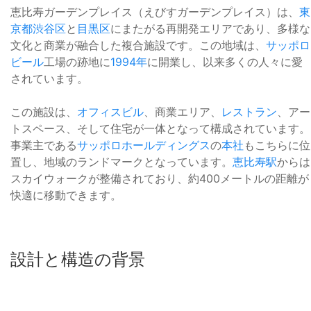
恵比寿ガーデンプレイス（えびすガーデンプレイス）は、
東
京都
渋谷区
と
目黒区
にまたがる再開発エリアであり、多様な
文化と商業が融合した複合施設です。この地域は、
サッポロ
ビール
工場の跡地に
1994年
に開業し、以来多くの人々に愛
されています。
この施設は、
オフィスビル
、商業エリア、
レストラン
、アー
トスペース、そして住宅が一体となって構成されています。
事業主である
サッポロホールディングス
の
本社
もこちらに位
置し、地域のランドマークとなっています。
恵比寿駅
からは
スカイウォークが整備されており、約400メートルの距離が
快適に移動できます。
設計と構造の背景