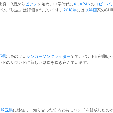
出身。3歳から
ピアノ
を始め、中学時代に
X JAPAN
の
コピーバ
たアルバム『脱皮』は評価されています。
2018年
には
水墨画
家のCH
野県
出身のソロ
シンガーソングライター
です。バンドの初期か
ンドのサウンドに新しい息吹を吹き込んでいます。
ら
埼玉県
に移住し、知り合った竹内と共にバンドを結成したの