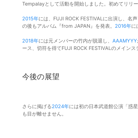
Tempalayとして活動を開始しました。初めてリリース
2015年
には、FUJI ROCK FESTIVALに出演
の後もアルバム『from JAPAN』を発表。
2016年
に
2018年
には元メンバーの竹内が脱退し、
AAAMYYY
ース、切符を得てFUJI ROCK FESTIVALの
今後の展望
さらに掲げる
2024年
には初の日本武道館公演「惑星X
も目が離せません。