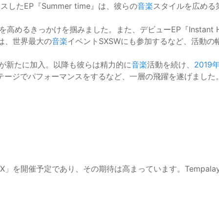
したEP『Summer time』は、彼らの
音楽
スタイルを広める
し、名声を高めるきっかけを掴みました。また、デビューEP『Instan
は、世界最大の
音楽
イベントSXSWにも参加するなど、活動の
が新たに加入。以降も彼らは精力的に
音楽
活動を続け、
2019
メインステージでパフォーマンスをするなど、一層の飛躍を遂げました
」を開催予定であり、その期待は高まっています。Tempala