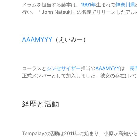
ドラムを担当する藤本は、
1991年
生まれで
神奈川県
行い、「John Natsuki」の名義でリリースし
AAAMYYY
（えいみー）
コーラスと
シンセサイザー
担当の
AAAMYYY
は、
長
正式メンバーとして加入しました。彼女の存在はバ
経歴と活動
Tempalayの活動は2011年に始まり、小原が高知か