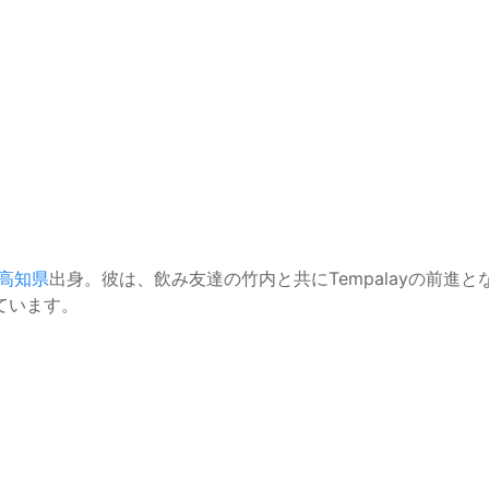
高知県
出身。彼は、飲み友達の竹内と共にTempalayの前進
ています。