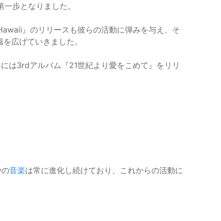
第一歩となりました。
t Hawaii』のリリースも彼らの活動に弾みを与え、そ
幅を広げていきました。
年
には3rdアルバム『21世紀より愛をこめて』をリリ
。
yの
音楽
は常に進化し続けており、これからの活動に