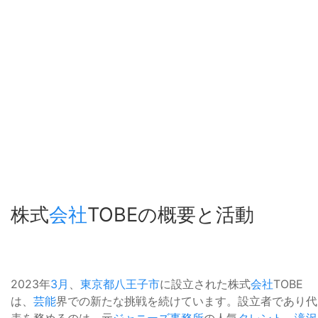
株式
会社
TOBEの概要と活動
2023年
3月
、
東京都
八王子市
に設立された株式
会社
TOBE
は、
芸能
界での新たな挑戦を続けています。設立者であり代