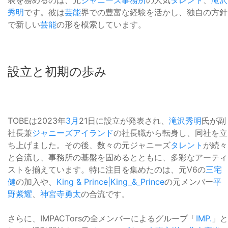
表を務めるのは、元
ジャニーズ事務所
の人気
タレント
、
滝沢
秀明
です。彼は
芸能
界での豊富な経験を活かし、独自の方針
で新しい
芸能
の形を模索しています。
設立と初期の歩み
TOBEは2023年
3月
21日に設立が発表され、
滝沢秀明
氏が副
社長兼
ジャニーズアイランド
の社長職から転身し、同社を立
ち上げました。その後、数々の元ジャニーズ
タレント
が続々
と合流し、事務所の基盤を固めるとともに、多彩なアーティ
ストを揃えています。特に注目を集めたのは、元V6の
三宅
健
の加入や、
King & Prince|King_&_Prince
の元メンバー
平
野紫耀
、
神宮寺勇太
の合流です。
さらに、IMPACTorsの全メンバーによるグループ「
IMP.
」と