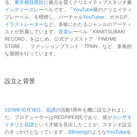
る、
東京都
目黒区
に拠点を置くクリエイティブスタジオ兼
インディーズ
レーベルです。「
YouTube
発のクリエイティ
ブレーベル」を標榜し、バーチャル
YouTube
r、ボカロP、
イラストレーター
など、多岐にわたるジャンルのアーティ
ストが所属しています。
音楽
レーベル「KAMITSUBAKI
RECORD」をはじめ、公式グッズストア「FINDME
STORE」、ファッションブランド「TPNN」など、多角的
な展開を行っています。
設立と背景
2019年
10月18日
、
花譜
の活動1周年を機に設立されまし
た。プロデューサーはPIEDPIPER氏であり、彼が
カンザキ
イオリ
と
花譜
という才能を見出したことが、スタジオ設立
のきっかけとなっています。
88rising
のような
YouTube
を