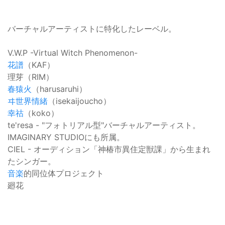
バーチャルアーティストに特化したレーベル。
V.W.P -Virtual Witch Phenomenon-
花譜
（KAF）
理芽（RIM）
春猿火
（harusaruhi）
ヰ世界情緒
（isekaijoucho）
幸祜
（koko）
te'resa - "フォトリアル型"バーチャルアーティスト。
IMAGINARY STUDIOにも所属。
CIEL - オーディション「神椿市異住定獣課」から生まれ
たシンガー。
音楽
的同位体プロジェクト
廻花