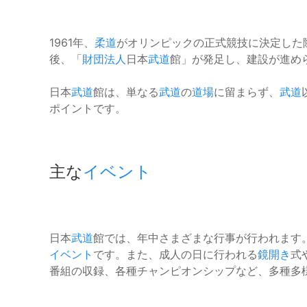
1961年、
柔道
がオリンピックの正式競技に決定した
後、「
財団法人
日本
武道
館」が発足し、建設が進め
日本
武道
館は、単なる
武道
の
道場
に留まらず、
武道
ポイントです。
主な
イベント
日本
武道
館では、年中さまざまな行事が行われます
イベント
です。また、成人の日に行われる
鏡開き
式
番組の収録、各種チャンピオンシップなど、多種多