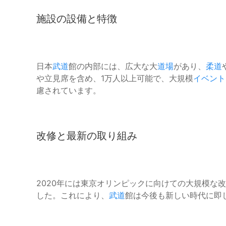
施設の設備と特徴
日本
武道
館の内部には、広大な大
道場
があり、
柔道
や立見席を含め、1万人以上可能で、大規模
イベント
慮されています。
改修と最新の取り組み
2020年には東京オリンピックに向けての大規模な
した。これにより、
武道
館は今後も新しい時代に即