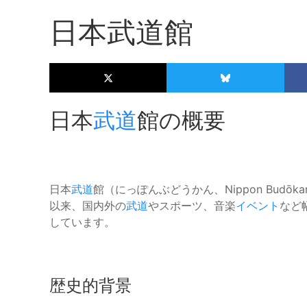
日本武道館
日本
武道
館の概要
日本
武道
館（にっぽんぶどうかん、Nippon Budōk
以来、国内外の
武道
やスポーツ、音楽
イベント
など
しています。
歴史的背景