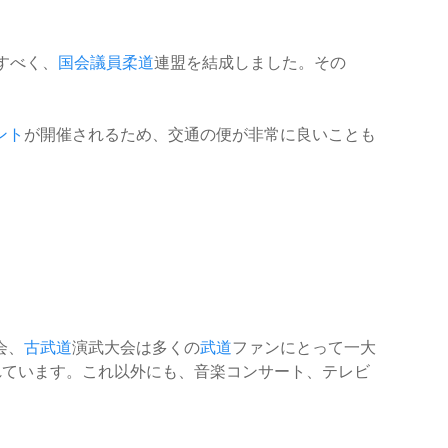
すべく、
国会議員
柔道
連盟を結成しました。その
ント
が開催されるため、交通の便が非常に良いことも
会、
古武道
演武大会は多くの
武道
ファンにとって一大
れています。これ以外にも、音楽コンサート、テレビ