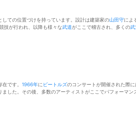
としての位置づけを持っています。設計は建築家の
山田守
によ
競技が行われ、以降も様々な
武道
がここで稽古され、多くの
武
存在です。
1966年
に
ビートルズ
のコンサートが開催された際に
りました。その後、多数のアーティストがここでパフォーマン