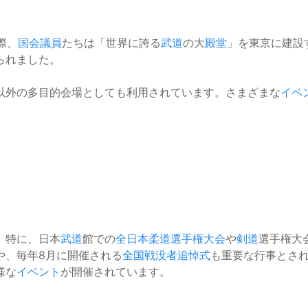
際、
国会議員
たちは「世界に誇る
武道
の大
殿堂
」を東京に建設
られました。
以外の多目的会場としても利用されています。さまざまな
イベ
。特に、日本
武道
館での
全日本柔道選手権大会
や
剣道
選手権大
や、毎年8月に開催される
全国戦没者追悼式
も重要な行事とさ
様な
イベント
が開催されています。