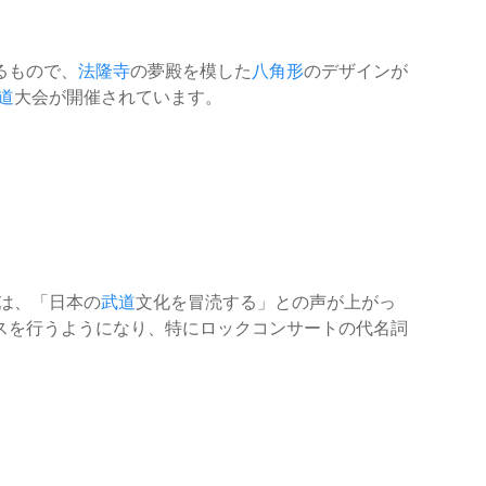
るもので、
法隆寺
の夢殿を模した
八角形
のデザインが
道
大会が開催されています。
は、「日本の
武道
文化を冒涜する」との声が上がっ
スを行うようになり、特にロックコンサートの代名詞