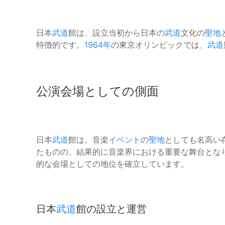
日本
武道
館は、設立当初から日本の
武道
文化の
聖地
特徴的です。
1964年
の東京オリンピックでは、
武道
公演会場としての側面
日本
武道
館は、音楽
イベント
の
聖地
としても名高い
たものの、結果的に音楽界における重要な舞台とな
的な会場としての地位を確立しています。
日本
武道
館の設立と運営