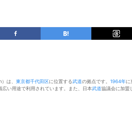
an）は、
東京都
千代田区
に位置する
武道
の拠点です。
1964年
に
幅広い用途で利用されています。また、日本
武道
協議会に加盟