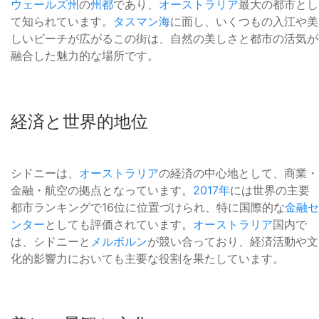
ウェールズ州
の
州都
であり、
オーストラリア
最大の都市とし
て知られています。
タスマン海
に面し、いくつもの入江や美
しいビーチが広がるこの街は、自然の美しさと都市の活気が
融合した魅力的な場所です。
経済と世界的地位
シドニーは、
オーストラリア
の経済の中心地として、商業・
金融・航空の拠点となっています。
2017年
には世界の主要
都市ランキングで16位に位置づけられ、特に国際的な
金融セ
ンター
としても評価されています。
オーストラリア
国内で
は、シドニーと
メルボルン
が競い合っており、経済活動や文
化的影響力においても主要な役割を果たしています。