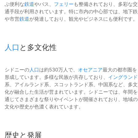
ぶ便利な
鉄道
やバス、
フェリー
も整備されており、多彩な交
通手段が利用されています。特に市内の中心部では、地下鉄
や市営
鉄道
が発達しており、観光やビジネスにも便利です。
人口
と多文化性
シドニーの
人口
は約530万人で、
オセアニア
最大の都市圏を
形成しています。多様な民族が共存しており、
イングランド
系、アイルランド系、スコットランド系、中国系など、多文
化が融合した生活が営まれています。シドニーでは、年間を
通じてさまざまな祭りやイベントが開催されており、地域の
文化や歴史が色濃く表れています。
歴史と発展