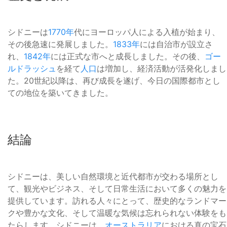
シドニーは
1770年
代にヨーロッパ人による入植が始まり、
その後急速に発展しました。
1833年
には自治市が設立さ
れ、
1842年
には正式な市へと成長しました。その後、
ゴー
ルドラッシュ
を経て
人口
は増加し、経済活動が活発化しまし
た。20世紀以降は、再び成長を遂げ、今日の国際都市とし
ての地位を築いてきました。
結論
シドニーは、美しい自然環境と近代都市が交わる場所とし
て、観光やビジネス、そして日常生活において多くの魅力を
提供しています。訪れる人々にとって、歴史的なランドマー
クや豊かな文化、そして温暖な気候は忘れられない体験をも
たらします。シドニーは、
オーストラリア
における真の宝石