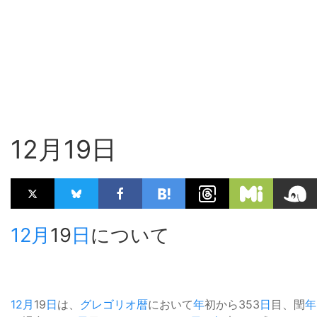
12月19日
12月
19
日
について
12月
19
日
は、
グレゴリオ暦
において
年
初から353
日
目、閏
年