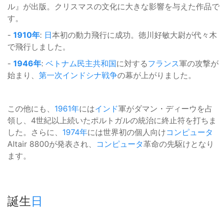
ル』が出版。クリスマスの文化に大きな影響を与えた作品で
す。
-
1910年
:
日
本初の動力飛行に成功。徳川好敏大尉が代々木
で飛行しました。
-
1946年
:
ベトナム民主共和国
に対する
フランス
軍の攻撃が
始まり、
第一次インドシナ戦争
の幕が上がりました。
この他にも、
1961年
には
インド
軍がダマン・ディーウを占
領し、4世紀以上続いたポルトガルの統治に終止符を打ちま
した。さらに、
1974年
には世界初の個人向け
コンピュータ
Altair 8800が発表され、
コンピュータ
革命の先駆けとなり
ます。
誕生
日