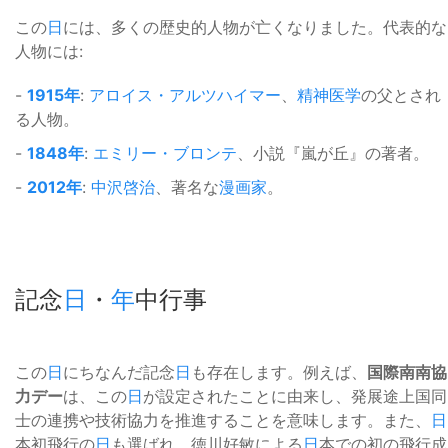
この
日
には、多くの歴史的人物が亡くなりました。代表的な
人物には:
-
1915年
:
アロイス・アルツハイマー
、
精神医学
の父とされ
る人物。
-
1848年
:
エミリー・ブロンテ
、小説『嵐が丘』の著者。
-
2012年
:
中沢啓治
、著名な
漫画家
。
記念
日
・
年
中行事
この
日
にちなんだ記念
日
も存在します。例えば、
国際南南協
力デー
は、この
日
が設定されたことに由来し、発展途上国同
士の連携や技術協力を推進することを意味します。また、
日
本初飛行の
日
も選ばれ、徳川好敏による
日
本での初の飛行成