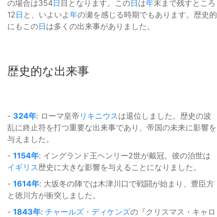
の場合は354
日
目となります。この
日
は
年
末まで残すところ
12
日
と、いよいよ
年
の瀬を感じる時期でもあります。歴史的
にもこの
日
は多くの出来事がありました。
歴史的な出来事
-
324年
: ローマ皇帝
リキニウス
は退位しました。歴史の波
乱に終止符を打つ重要な出来事であり、帝国の未来に影響を
与えました。
-
1154年
: イングランド王ヘンリー2世が戴冠。彼の治世は
イギリス
歴史に大きな影響を与えることになりました。
-
1614年
: 大坂冬の陣では木津川口で戦闘が始まり、豊臣方
と徳川方が衝突しました。
-
1843年
:
チャールズ・ディケンズ
の『クリスマス・キャロ