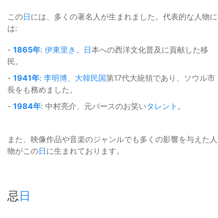
この
日
には、多くの著名人が生まれました。代表的な人物に
は:
-
1865年
:
伊東里き
、
日
本への西洋文化普及に貢献した移
民。
-
1941年
:
李明博
、
大韓民国
第17代大統領であり、ソウル市
長をも務めました。
-
1984年
: 中村亮介、元バースのお笑い
タレント
。
また、映像作品や音楽のジャンルでも多くの影響を与えた人
物がこの
日
に生まれております。
忌
日