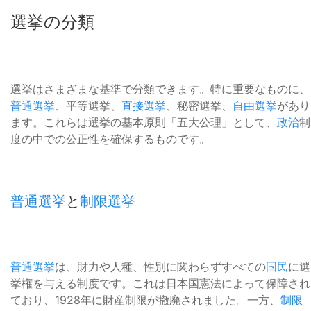
選挙の分類
選挙はさまざまな基準で分類できます。特に重要なものに、
普通選挙
、平等選挙、
直接選挙
、秘密選挙、
自由選挙
があり
ます。これらは選挙の基本原則「五大公理」として、
政治
制
度の中での公正性を確保するものです。
普通選挙
と
制限選挙
普通選挙
は、財力や人種、性別に関わらずすべての
国民
に選
挙権を与える制度です。これは日本国憲法によって保障され
ており、1928年に財産制限が撤廃されました。一方、
制限