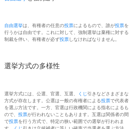
自由選挙
は、有権者の任意の
投票
によるもので、誰が
投票
を
行うかは自由です。これに対して、強制選挙は棄権に対する
制裁を伴い、有権者が必ず
投票
しなければなりません。
選挙方式の多様性
選挙方式には、公選、官選、互選、
くじ
引きなどさまざまな
方式が存在します。公選は一般の有権者による
投票
で代表者
を選ぶ方法です。一方、官選は行政機関による指名によるも
ので、
投票
が行われないこともあります。互選は関係者の間
で
投票
を行う方式で、特定の狭い範囲での選挙が行われま
す。
くじ
引きは立候補者に等しい確率で当選者を選ぶ方法