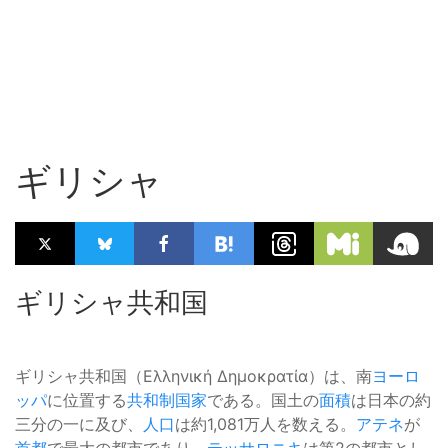
ギリシャ
ギリシャ共和国
ギリシャ共和国（Ελληνική Δημοκρατία）は、南
ヨーロ
ッパ
に位置する
共和制
国家
である。国土の
面積
は日本の約
三分の一に及び、
人口
は約1,081万人を数える。
アテネ
が