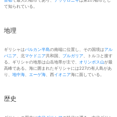
首都
で最大の都市であり、
テッサロニキ
は第2の都市とし
て知られている。
地理
ギリシャは
バルカン半島
の南端に位置し、その国境は
アル
バニア
、北
マケドニア
共和国、
ブルガリア
、トルコと接す
る。ギリシャの地形は山岳地帯が主で、
オリンポス山
が最
高峰である。海に囲まれたギリシャには227の有人島があ
り、
地中海
、
エーゲ海
、西
イオニア
海に面している。
歴史