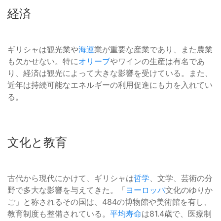
経済
ギリシャは観光業や
海運
業が重要な産業であり、また農業
も欠かせない。特に
オリーブ
やワインの生産は有名であ
り、経済は観光によって大きな影響を受けている。また、
近年は持続可能なエネルギーの利用促進にも力を入れてい
る。
文化と教育
古代から現代にかけて、ギリシャは
哲学
、文学、芸術の分
野で多大な影響を与えてきた。「
ヨーロッパ
文化のゆりか
ご」と称されるその国は、484の博物館や美術館を有し、
教育制度も整備されている。
平均寿命
は81.4歳で、医療制