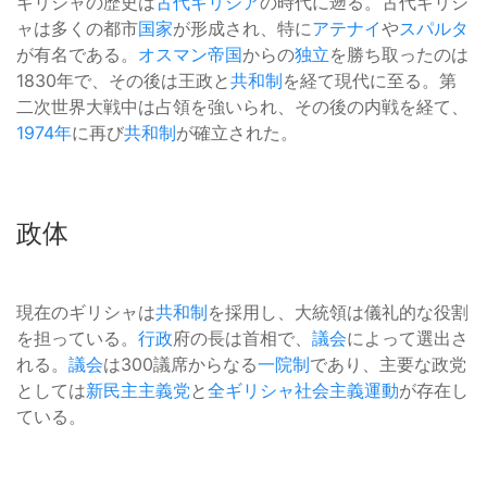
ギリシャの歴史は
古代ギリシア
の時代に遡る。古代ギリシ
ャは多くの都市
国家
が形成され、特に
アテナイ
や
スパルタ
が有名である。
オスマン帝国
からの
独立
を勝ち取ったのは
1830年で、その後は王政と
共和制
を経て現代に至る。第
二次世界大戦中は占領を強いられ、その後の内戦を経て、
1974年
に再び
共和制
が確立された。
政体
現在のギリシャは
共和制
を採用し、大統領は儀礼的な役割
を担っている。
行政
府の長は首相で、
議会
によって選出さ
れる。
議会
は300議席からなる
一院制
であり、主要な政党
としては
新民主主義党
と
全ギリシャ社会主義運動
が存在し
ている。